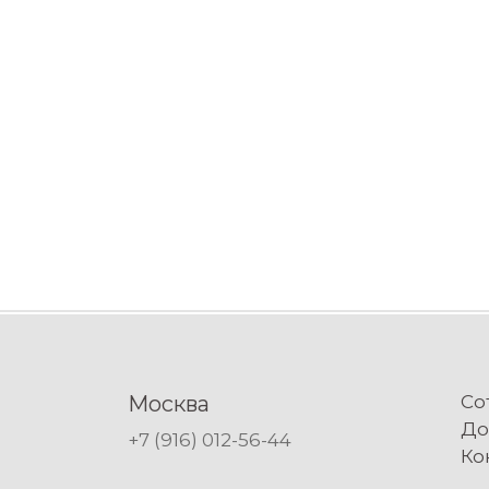
Москва
Со
До
+7 (916) 012-56-44
Ко