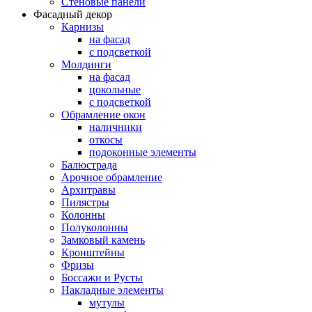
Стеновые панели
Фасадный декор
Карнизы
на фасад
с подсветкой
Молдинги
на фасад
цокольные
с подсветкой
Обрамление окон
наличники
откосы
подоконные элементы
Балюстрада
Арочное обрамление
Архитравы
Пилястры
Колонны
Полуколонны
Замковый камень
Кронштейны
Фризы
Боссажи и Русты
Накладные элементы
мутулы