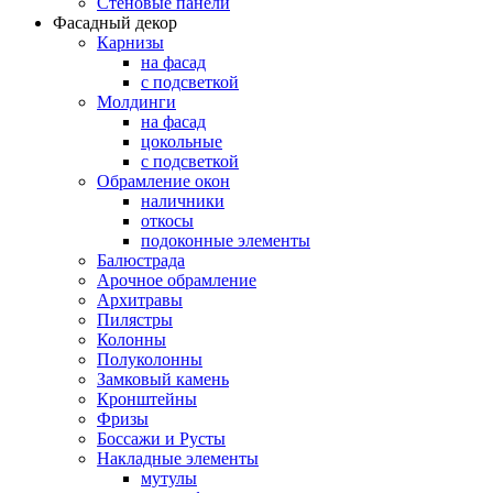
Стеновые панели
Фасадный декор
Карнизы
на фасад
с подсветкой
Молдинги
на фасад
цокольные
с подсветкой
Обрамление окон
наличники
откосы
подоконные элементы
Балюстрада
Арочное обрамление
Архитравы
Пилястры
Колонны
Полуколонны
Замковый камень
Кронштейны
Фризы
Боссажи и Русты
Накладные элементы
мутулы