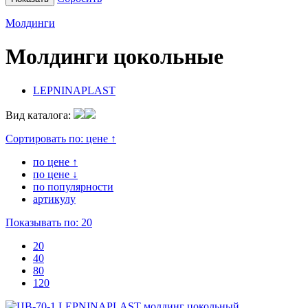
Молдинги
Молдинги цокольные
LEPNINAPLAST
Вид каталога:
Сортировать по:
цене ↑
по цене ↑
по цене ↓
по популярности
артикулу
Показывать по:
20
20
40
80
120