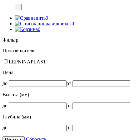
0
0
0
Фильтр
Производитель
LEPNINAPLAST
Цена
до
от
Высота (мм)
до
от
Глубина (мм)
до
от
Сбросить