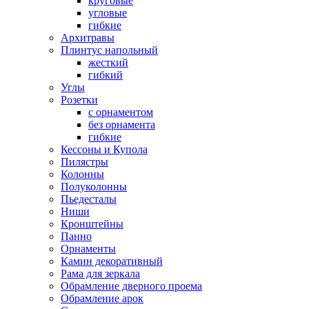
круговые
угловые
гибкие
Архитравы
Плинтус напольный
жесткий
гибкий
Углы
Розетки
с орнаментом
без орнамента
гибкие
Кессоны и Купола
Пилястры
Колонны
Полуколонны
Пьедесталы
Ниши
Кронштейны
Панно
Орнаменты
Камин декоративный
Рама для зеркала
Обрамление дверного проема
Обрамление арок