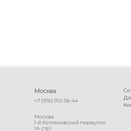
Москва
Со
До
+7 (916) 012-56-44
Ко
Москва
1-й Котляковский переулок
1А стр1