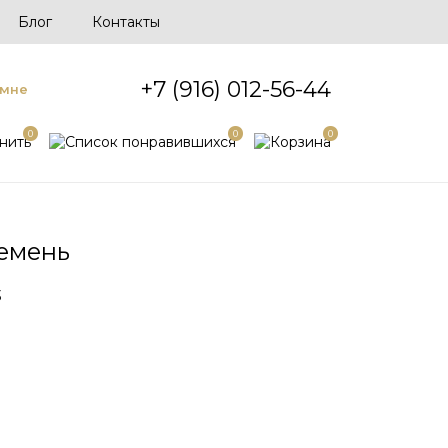
Блог
Контакты
+7 (916) 012-56-44
 мне
0
0
0
ремень
3
н