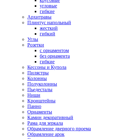
круговые
угловые
гибкие
Архитравы
Плинтус напольный
жесткий
гибкий
Углы
Розетки
с орнаментом
без орнамента
гибкие
Кессоны и Купола
Пилястры
Колонны
Полуколонны
Пьедесталы
Ниши
Кронштейны
Панно
Орнаменты
Камин декоративный
Рама для зеркала
Обрамление дверного проема
Обрамление арок