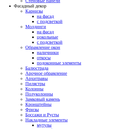
Стеновые панели
Фасадный декор
Карнизы
на фасад
с подсветкой
Молдинги
на фасад
цокольные
с подсветкой
Обрамление окон
наличники
откосы
подоконные элементы
Балюстрада
Арочное обрамление
Архитравы
Пилястры
Колонны
Полуколонны
Замковый камень
Кронштейны
Фризы
Боссажи и Русты
Накладные элементы
мутулы