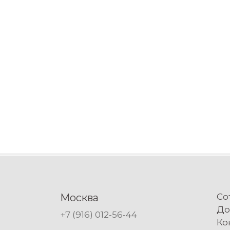
Москва
Со
До
+7 (916) 012-56-44
Ко