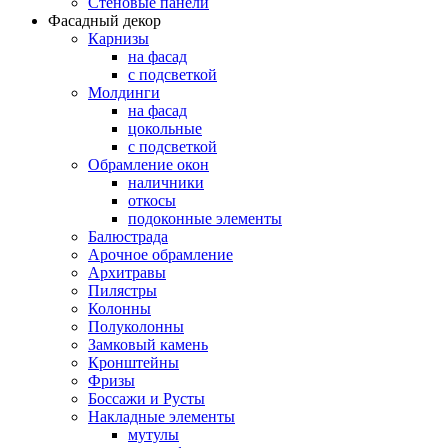
Стеновые панели
Фасадный декор
Карнизы
на фасад
с подсветкой
Молдинги
на фасад
цокольные
с подсветкой
Обрамление окон
наличники
откосы
подоконные элементы
Балюстрада
Арочное обрамление
Архитравы
Пилястры
Колонны
Полуколонны
Замковый камень
Кронштейны
Фризы
Боссажи и Русты
Накладные элементы
мутулы