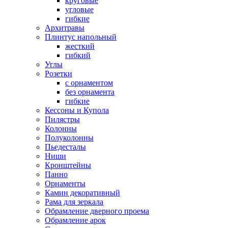
круговые
угловые
гибкие
Архитравы
Плинтус напольный
жесткий
гибкий
Углы
Розетки
с орнаментом
без орнамента
гибкие
Кессоны и Купола
Пилястры
Колонны
Полуколонны
Пьедесталы
Ниши
Кронштейны
Панно
Орнаменты
Камин декоративный
Рама для зеркала
Обрамление дверного проема
Обрамление арок