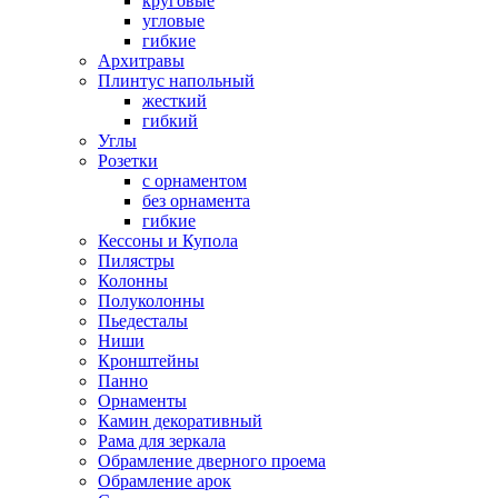
круговые
угловые
гибкие
Архитравы
Плинтус напольный
жесткий
гибкий
Углы
Розетки
с орнаментом
без орнамента
гибкие
Кессоны и Купола
Пилястры
Колонны
Полуколонны
Пьедесталы
Ниши
Кронштейны
Панно
Орнаменты
Камин декоративный
Рама для зеркала
Обрамление дверного проема
Обрамление арок