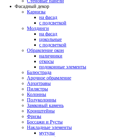
Стеновые панели
Фасадный декор
Карнизы
на фасад
с подсветкой
Молдинги
на фасад
цокольные
с подсветкой
Обрамление окон
наличники
откосы
подоконные элементы
Балюстрада
Арочное обрамление
Архитравы
Пилястры
Колонны
Полуколонны
Замковый камень
Кронштейны
Фризы
Боссажи и Русты
Накладные элементы
мутулы