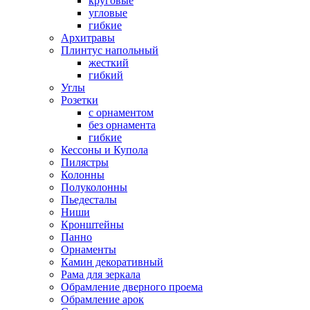
круговые
угловые
гибкие
Архитравы
Плинтус напольный
жесткий
гибкий
Углы
Розетки
с орнаментом
без орнамента
гибкие
Кессоны и Купола
Пилястры
Колонны
Полуколонны
Пьедесталы
Ниши
Кронштейны
Панно
Орнаменты
Камин декоративный
Рама для зеркала
Обрамление дверного проема
Обрамление арок