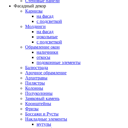
Стеновые панели
Фасадный декор
Карнизы
на фасад
с подсветкой
Молдинги
на фасад
цокольные
с подсветкой
Обрамление окон
наличники
откосы
подоконные элементы
Балюстрада
Арочное обрамление
Архитравы
Пилястры
Колонны
Полуколонны
Замковый камень
Кронштейны
Фризы
Боссажи и Русты
Накладные элементы
мутулы