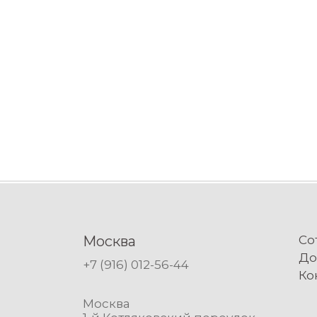
Москва
Со
До
+7 (916) 012-56-44
Ко
Москва