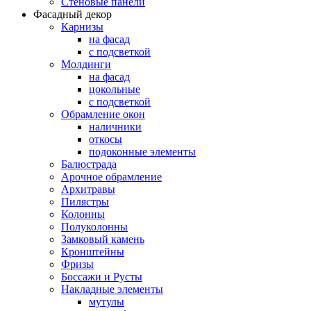
Стеновые панели
Фасадный декор
Карнизы
на фасад
с подсветкой
Молдинги
на фасад
цокольные
с подсветкой
Обрамление окон
наличники
откосы
подоконные элементы
Балюстрада
Арочное обрамление
Архитравы
Пилястры
Колонны
Полуколонны
Замковый камень
Кронштейны
Фризы
Боссажи и Русты
Накладные элементы
мутулы