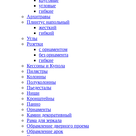
круговые
угловые
гибкие
Архитравы
Плинтус напольный
жесткий
гибкий
Углы
Розетки
с орнаментом
без орнамента
гибкие
Кессоны и Купола
Пилястры
Колонны
Полуколонны
Пьедесталы
Ниши
Кронштейны
Панно
Орнаменты
Камин декоративный
Рама для зеркала
Обрамление дверного проема
Обрамление арок