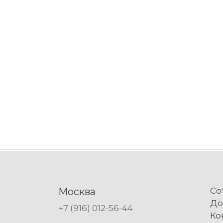
Москва
Со
До
+7 (916) 012-56-44
Ко