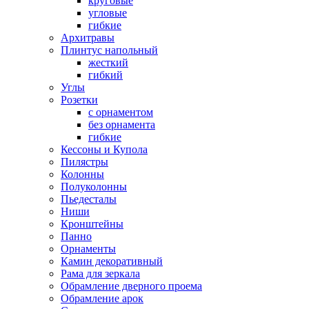
круговые
угловые
гибкие
Архитравы
Плинтус напольный
жесткий
гибкий
Углы
Розетки
с орнаментом
без орнамента
гибкие
Кессоны и Купола
Пилястры
Колонны
Полуколонны
Пьедесталы
Ниши
Кронштейны
Панно
Орнаменты
Камин декоративный
Рама для зеркала
Обрамление дверного проема
Обрамление арок