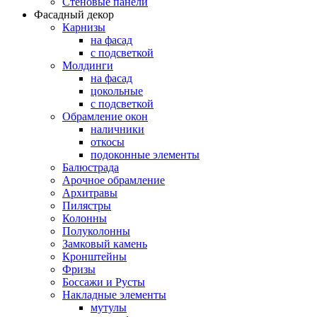
Стеновые панели
Фасадный декор
Карнизы
на фасад
с подсветкой
Молдинги
на фасад
цокольные
с подсветкой
Обрамление окон
наличники
откосы
подоконные элементы
Балюстрада
Арочное обрамление
Архитравы
Пилястры
Колонны
Полуколонны
Замковый камень
Кронштейны
Фризы
Боссажи и Русты
Накладные элементы
мутулы