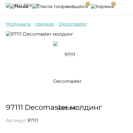
0
0
Молдинги
•
гладкие
•
Decomaster
97111 Decomaster молдинг
Артикул:
97111