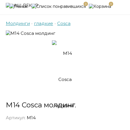
0
0
Молдинги
•
гладкие
•
Cosca
М14 Cosca молдинг
Артикул:
М14