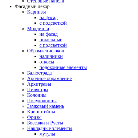
Стеновые панели
Фасадный декор
Карнизы
на фасад
с подсветкой
Молдинги
на фасад
цокольные
с подсветкой
Обрамление окон
наличники
откосы
подоконные элементы
Балюстрада
Арочное обрамление
Архитравы
Пилястры
Колонны
Полуколонны
Замковый камень
Кронштейны
Фризы
Боссажи и Русты
Накладные элементы
мутулы