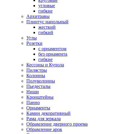
круговые
угловые
гибкие
Архитравы
Плинтус напольный
жесткий
гибкий
Углы
Розетки
с орнаментом
без орнамента
гибкие
Кессоны и Купола
Пилястры
Колонны
Полуколонны
Пьедесталы
Ниши
Кронштейны
Панно
Орнаменты
Камин декоративный
Рама для зеркала
Обрамление дверного проема
Обрамление арок