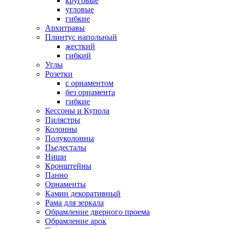
круговые
угловые
гибкие
Архитравы
Плинтус напольный
жесткий
гибкий
Углы
Розетки
с орнаментом
без орнамента
гибкие
Кессоны и Купола
Пилястры
Колонны
Полуколонны
Пьедесталы
Ниши
Кронштейны
Панно
Орнаменты
Камин декоративный
Рама для зеркала
Обрамление дверного проема
Обрамление арок