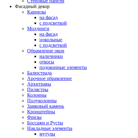
Стеновые панели
Фасадный декор
Карнизы
на фасад
с подсветкой
Молдинги
на фасад
цокольные
с подсветкой
Обрамление окон
наличники
откосы
подоконные элементы
Балюстрада
Арочное обрамление
Архитравы
Пилястры
Колонны
Полуколонны
Замковый камень
Кронштейны
Фризы
Боссажи и Русты
Накладные элементы
мутулы