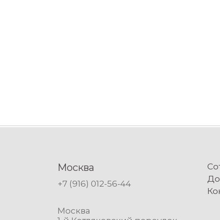
Москва
Со
До
+7 (916) 012-56-44
Ко
Москва