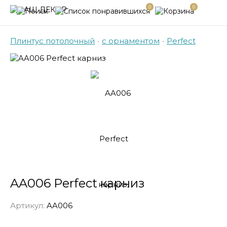
0
0
Плинтус потолочный
•
с орнаментом
•
Perfect
AA006 Perfect карниз
Артикул:
AA006