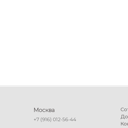
Москва
Со
До
+7 (916) 012-56-44
Ко