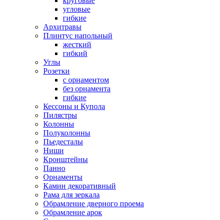
круговые
угловые
гибкие
Архитравы
Плинтус напольный
жесткий
гибкий
Углы
Розетки
с орнаментом
без орнамента
гибкие
Кессоны и Купола
Пилястры
Колонны
Полуколонны
Пьедесталы
Ниши
Кронштейны
Панно
Орнаменты
Камин декоративный
Рама для зеркала
Обрамление дверного проема
Обрамление арок