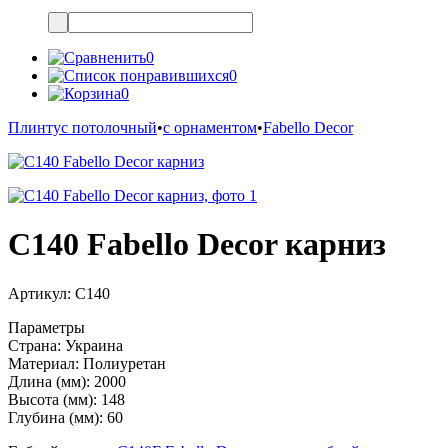
0
0
0
Плинтус потолочный
•
с орнаментом
•
Fabello Decor
C140 Fabello Decor карниз
Артикул:
C140
Параметры
Страна:
Украина
Материал:
Полиуретан
Длина (мм):
2000
Высота (мм):
148
Глубина (мм):
60