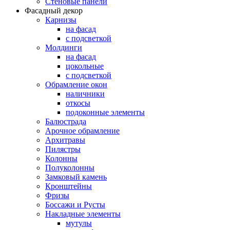
Стеновые панели
Фасадный декор
Карнизы
на фасад
с подсветкой
Молдинги
на фасад
цокольные
с подсветкой
Обрамление окон
наличники
откосы
подоконные элементы
Балюстрада
Арочное обрамление
Архитравы
Пилястры
Колонны
Полуколонны
Замковый камень
Кронштейны
Фризы
Боссажи и Русты
Накладные элементы
мутулы