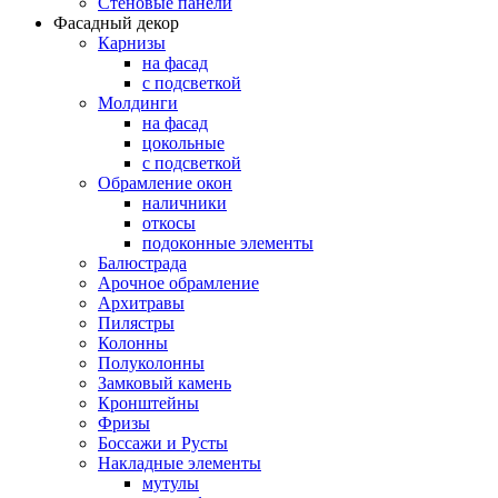
Стеновые панели
Фасадный декор
Карнизы
на фасад
с подсветкой
Молдинги
на фасад
цокольные
с подсветкой
Обрамление окон
наличники
откосы
подоконные элементы
Балюстрада
Арочное обрамление
Архитравы
Пилястры
Колонны
Полуколонны
Замковый камень
Кронштейны
Фризы
Боссажи и Русты
Накладные элементы
мутулы