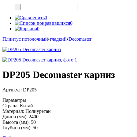
0
0
0
Плинтус потолочный
•
гладкий
•
Decomaster
DP205 Decomaster карниз
Артикул:
DP205
Параметры
Страна:
Китай
Материал:
Полиуретан
Длина (мм):
2400
Высота (мм):
50
Глубина (мм):
50