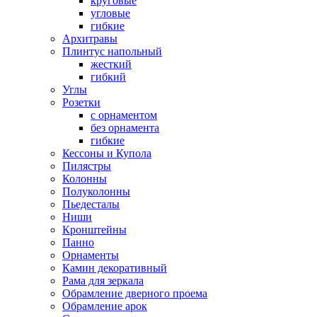
круговые
угловые
гибкие
Архитравы
Плинтус напольный
жесткий
гибкий
Углы
Розетки
с орнаментом
без орнамента
гибкие
Кессоны и Купола
Пилястры
Колонны
Полуколонны
Пьедесталы
Ниши
Кронштейны
Панно
Орнаменты
Камин декоративный
Рама для зеркала
Обрамление дверного проема
Обрамление арок