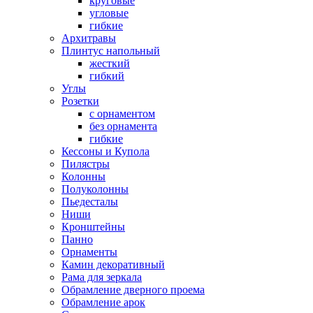
круговые
угловые
гибкие
Архитравы
Плинтус напольный
жесткий
гибкий
Углы
Розетки
с орнаментом
без орнамента
гибкие
Кессоны и Купола
Пилястры
Колонны
Полуколонны
Пьедесталы
Ниши
Кронштейны
Панно
Орнаменты
Камин декоративный
Рама для зеркала
Обрамление дверного проема
Обрамление арок