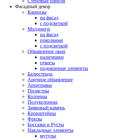
Стеновые панели
Фасадный декор
Карнизы
на фасад
с подсветкой
Молдинги
на фасад
цокольные
с подсветкой
Обрамление окон
наличники
откосы
подоконные элементы
Балюстрада
Арочное обрамление
Архитравы
Пилястры
Колонны
Полуколонны
Замковый камень
Кронштейны
Фризы
Боссажи и Русты
Накладные элементы
мутулы