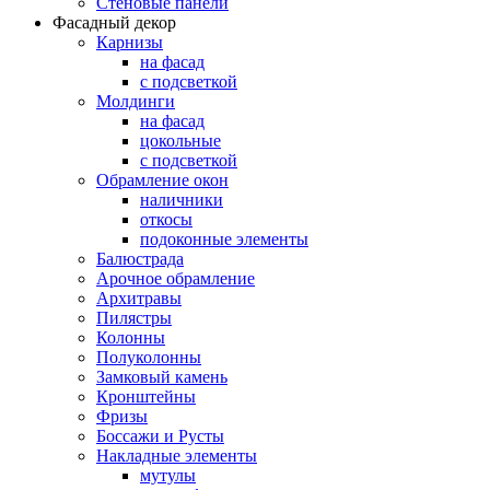
Стеновые панели
Фасадный декор
Карнизы
на фасад
с подсветкой
Молдинги
на фасад
цокольные
с подсветкой
Обрамление окон
наличники
откосы
подоконные элементы
Балюстрада
Арочное обрамление
Архитравы
Пилястры
Колонны
Полуколонны
Замковый камень
Кронштейны
Фризы
Боссажи и Русты
Накладные элементы
мутулы