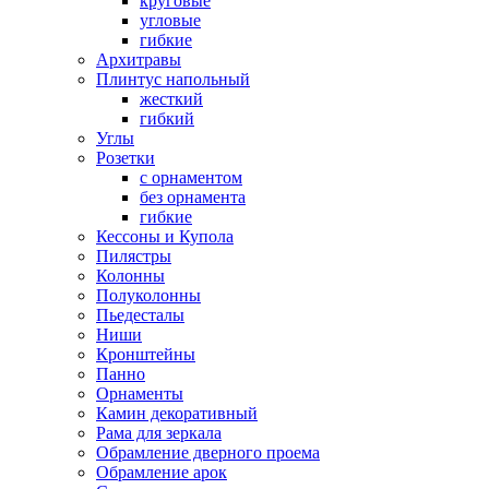
круговые
угловые
гибкие
Архитравы
Плинтус напольный
жесткий
гибкий
Углы
Розетки
с орнаментом
без орнамента
гибкие
Кессоны и Купола
Пилястры
Колонны
Полуколонны
Пьедесталы
Ниши
Кронштейны
Панно
Орнаменты
Камин декоративный
Рама для зеркала
Обрамление дверного проема
Обрамление арок