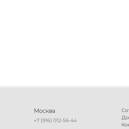
Москва
Со
До
+7 (916) 012-56-44
Ко