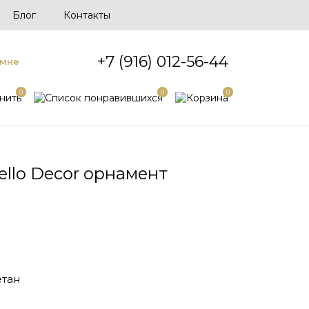
Блог
Контакты
+7 (916) 012-56-44
 мне
0
0
0
llo Decor орнамент
тан