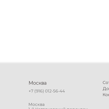
Москва
Со
До
+7 (916) 012-56-44
Ко
Москва