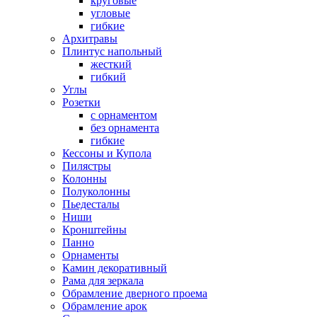
круговые
угловые
гибкие
Архитравы
Плинтус напольный
жесткий
гибкий
Углы
Розетки
с орнаментом
без орнамента
гибкие
Кессоны и Купола
Пилястры
Колонны
Полуколонны
Пьедесталы
Ниши
Кронштейны
Панно
Орнаменты
Камин декоративный
Рама для зеркала
Обрамление дверного проема
Обрамление арок