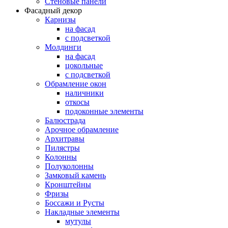
Стеновые панели
Фасадный декор
Карнизы
на фасад
с подсветкой
Молдинги
на фасад
цокольные
с подсветкой
Обрамление окон
наличники
откосы
подоконные элементы
Балюстрада
Арочное обрамление
Архитравы
Пилястры
Колонны
Полуколонны
Замковый камень
Кронштейны
Фризы
Боссажи и Русты
Накладные элементы
мутулы