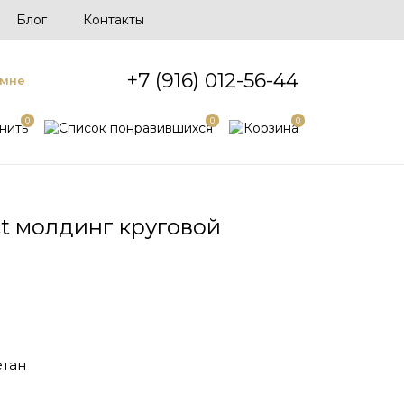
Блог
Контакты
+7 (916) 012-56-44
 мне
0
0
0
ct молдинг круговой
тан