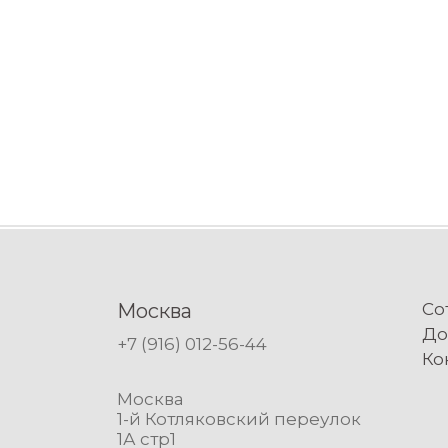
Москва
Со
До
+7 (916) 012-56-44
Ко
Москва
1-й Котляковский переулок
1А стр1