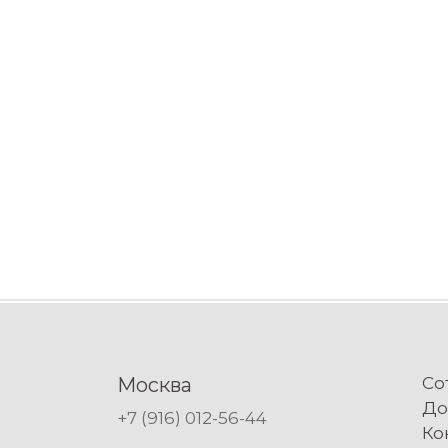
Москва
Со
До
+7 (916) 012-56-44
Ко