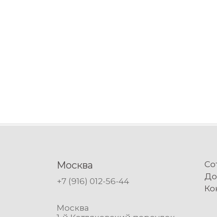
Москва
Со
До
+7 (916) 012-56-44
Ко
Москва