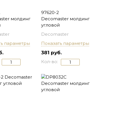
A
97620-2
ster молдинг
Decomaster молдинг
й
угловой
ster
Decomaster
ть параметры
Показать параметры
б.
381 руб.
Кол-во: