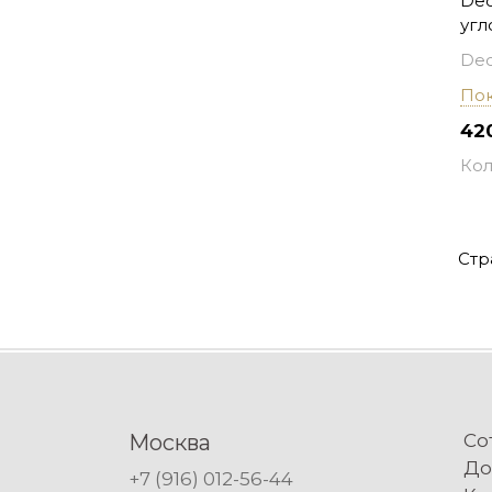
Dec
угл
Dec
Пок
42
Кол
Стр
Москва
Со
До
+7 (916) 012-56-44