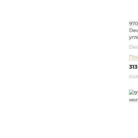
970
Dec
угл
Dec
Пок
313
Кол