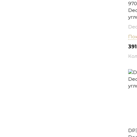
970
Dec
угл
Dec
Пок
391
Кол
DP