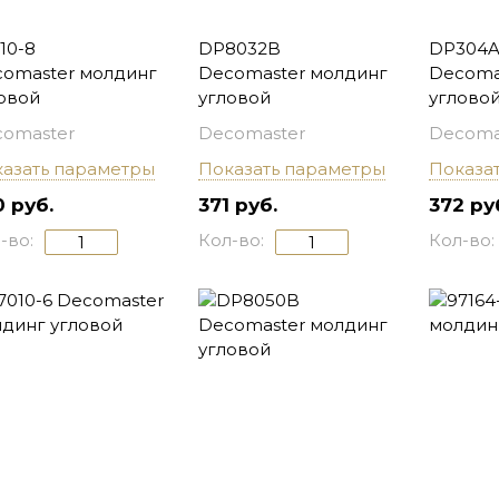
10-8
DP8032B
DP304
omaster молдинг
Decomaster молдинг
Decoma
овой
угловой
углово
omaster
Decomaster
Decoma
азать параметры
Показать параметры
Показа
 руб.
371 руб.
372 ру
-во:
Кол-во:
Кол-во: