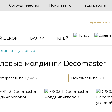
Сотрудничество
Покупателю
Наши работы
перезвонить
Й ДЕКОР
БАЛКИ
КЛЕЙ
лдинги
•
угловые
гловые молдинги Decomaster
ртировать по:
цене ↑
Показывать по:
20