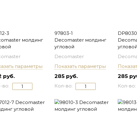
12-3
97803-1
DP803
omaster молдинг
Decomaster молдинг
Decoma
овой
угловой
углово
omaster
Decomaster
Decoma
азать параметры
Показать параметры
Показа
 руб.
285 руб.
285 ру
-во:
Кол-во:
Кол-во: