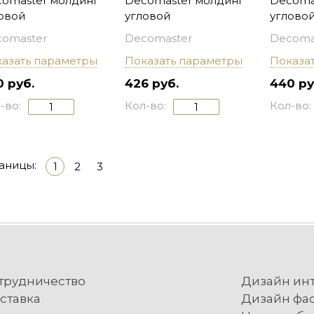
omaster молдинг
Decomaster молдинг
Decoma
овой
угловой
углово
omaster
Decomaster
Decoma
азать параметры
Показать параметры
Показа
0 руб.
426 руб.
440 ру
-во:
Кол-во:
Кол-во:
аницы:
1
2
3
трудничество
Дизайн ин
ставка
Дизайн фа