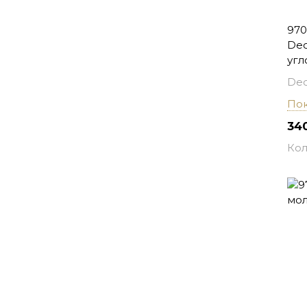
970
Dec
угл
Dec
Пок
340
Кол