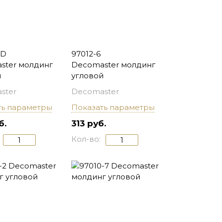
0D
97012-6
ster молдинг
Decomaster молдинг
й
угловой
ster
Decomaster
ть параметры
Показать параметры
б.
313 руб.
Кол-во: