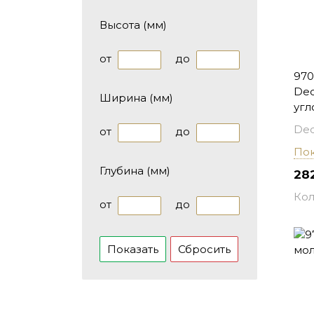
Высота (мм)
от
до
970
Dec
Ширина (мм)
угл
Dec
от
до
Пок
Глубина (мм)
282
Кол
от
до
Сбросить