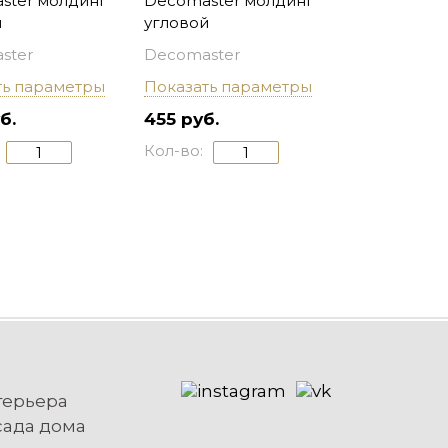
ster молдинг
Decomaster молдинг
й
угловой
ster
Decomaster
ть параметры
Показать параметры
б.
455 руб.
Кол-во:
терьера
сада дома