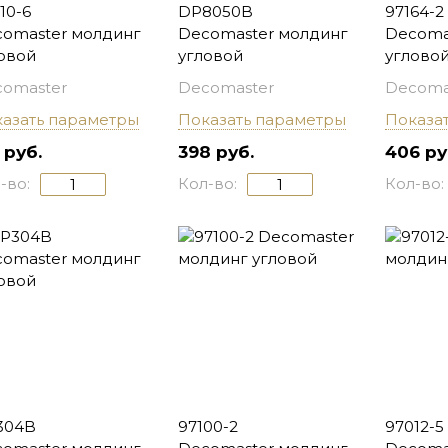
10-6
DP8050B
97164-2
omaster молдинг
Decomaster молдинг
Decoma
овой
угловой
углово
omaster
Decomaster
Decoma
азать параметры
Показать параметры
Показа
 руб.
398 руб.
406 ру
-во:
Кол-во:
Кол-во:
304B
97100-2
97012-5