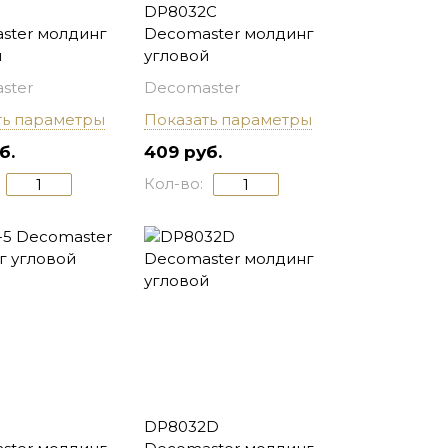
DP8032C
ster молдинг
Decomaster молдинг
й
угловой
ster
Decomaster
ть параметры
Показать параметры
б.
409 руб.
Кол-во:
DP8032D