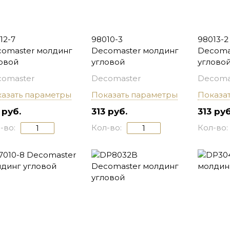
12-7
98010-3
98013-2
omaster молдинг
Decomaster молдинг
Decoma
овой
угловой
углово
omaster
Decomaster
Decoma
азать параметры
Показать параметры
Показа
 руб.
313 руб.
313 руб
-во:
Кол-во:
Кол-во: