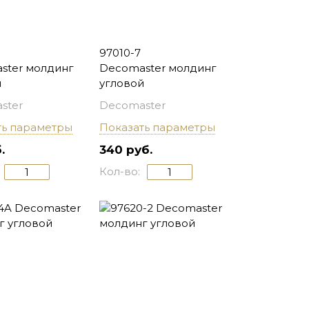
97010-7
ster молдинг
Decomaster молдинг
й
угловой
ster
Decomaster
ть параметры
Показать параметры
.
340 руб.
Кол-во: