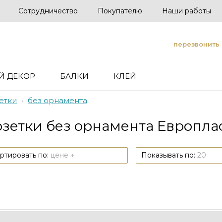
Сотрудничество
Покупателю
Наши работы
перезвонить
Й ДЕКОР
БАЛКИ
КЛЕЙ
етки
•
без орнамента
озетки без орнамента Европла
ртировать по:
цене ↑
Показывать по:
20