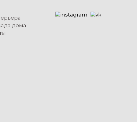
терьера
сада дома
ты