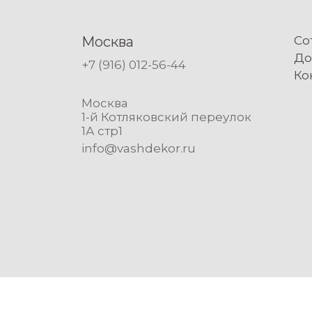
Диаметр (мм)
Москва
Со
До
от
до
+7 (916) 012-56-44
Ко
Глубина (мм)
Москва
1-й Котляковский переулок
1А стр1
от
до
info@vashdekor.ru
Сбросить