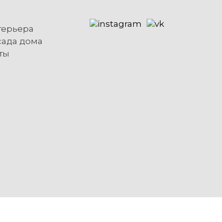
терьера
сада дома
ты