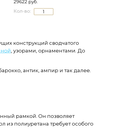
29622 руб.
Кол-во:
ущих конструкций сводчатого
иной
, узорами, орнаментами. До
рокко, антик, ампир и так далее.
енный рамкой. Он позволяет
л из полиуретана требует особого