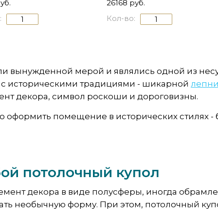
уб.
26168 руб.
:
Кол-во:
и вынужденной мерой и являлись одной из нес
ии с историческими традициями - шикарной
лепн
ент декора, символ роскоши и дороговизны.
оформить помещение в исторических стилях - ба
бой потолочный купол
лемент декора в виде полусферы, иногда обрамл
ть необычную форму. При этом, потолочный купо