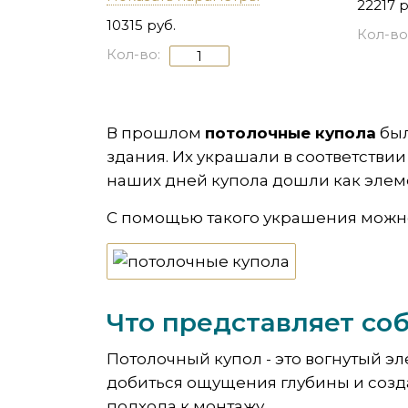
22217 р
10315 руб.
Кол-во
Кол-во:
В прошлом
потолочные купола
был
здания. Их украшали в соответств
наших дней купола дошли как элем
С помощью такого украшения можно 
Что представляет со
Потолочный купол - это вогнутый э
добиться ощущения глубины и созда
подхода к монтажу.