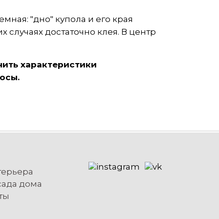
мная: "дно" купола и его края
х случаях достаточно клея. В центр
чнить характеристики
осы.
терьера
сада дома
ты