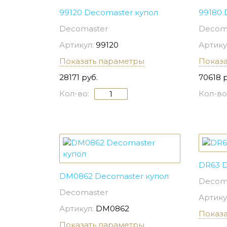
99120 Decomaster купол
99180 
Decomaster
Decom
Артикул:
99120
Артику
Показать параметры
Показ
28171 руб.
70618 
Кол-во:
Кол-во
DR63 D
DM0862 Decomaster купол
Decom
Decomaster
Артику
Артикул:
DM0862
Показ
Показать параметры