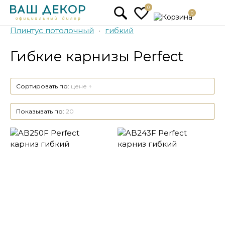
0
0
Плинтус потолочный
•
гибкий
Гибкие карнизы Perfect
Сортировать по:
цене ↑
Показывать по:
20