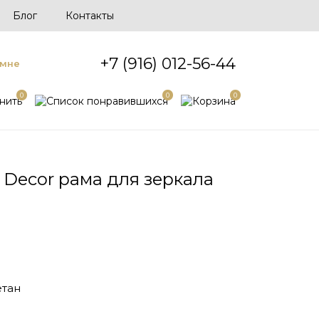
Блог
Контакты
+7 (916) 012-56-44
 мне
0
0
0
o Decor рама для зеркала
тан