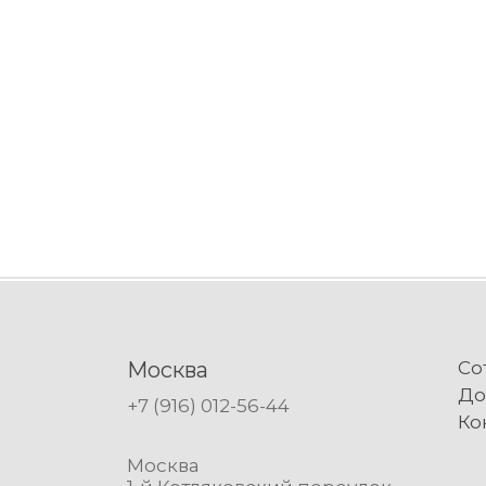
Москва
Со
До
+7 (916) 012-56-44
Ко
Москва